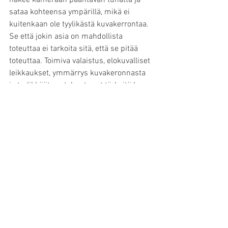
näkee kameraan paahtavan tuhatta ja 
sataa kohteensa ympärillä, mikä ei 
kuitenkaan ole tyylikästä kuvakerrontaa. 
Se että jokin asia on mahdollista 
toteuttaa ei tarkoita sitä, että se pitää 
toteuttaa. Toimiva valaistus, elokuvalliset 
leikkaukset, ymmärrys kuvakeronnasta 
ja tyylikkäät asetelmat ovat tärkeitä kun 
halutaan tehdä näyttävää 3D-
visualisointia.
3D-tuotevideossa on hyvä käyttää myös 
muuta tuotteeseen liittyvää 
havainnollistavaa animaatiota. Tämä voi 
olla esimerkiksi laitteen toimimisen 
havainnollistaminen pilvipalvelussa, sen 
lähettämät radiosignaalit tai esimerkiksi 
tuotteen lämmöneristysominaisuuksien 
esittäminen.