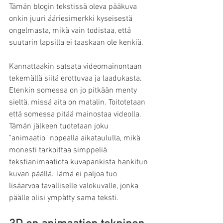
Tämän blogin tekstissä oleva pääkuva 
onkin juuri ääriesimerkki kyseisestä 
ongelmasta, mikä vain todistaa, että 
suutarin lapsilla ei taaskaan ole kenkiä.
Kannattaakin satsata videomainontaan 
tekemällä siitä erottuvaa ja laadukasta. 
Etenkin somessa on jo pitkään menty 
sieltä, missä aita on matalin. Toitotetaan 
että somessa pitää mainostaa videolla. 
Tämän jälkeen tuotetaan joku 
"animaatio" nopealla aikataululla, mikä 
monesti tarkoittaa simppeliä 
tekstianimaatiota kuvapankista hankitun 
kuvan päällä. Tämä ei paljoa tuo 
lisäarvoa tavalliselle valokuvalle, jonka 
päälle olisi ympätty sama teksti.