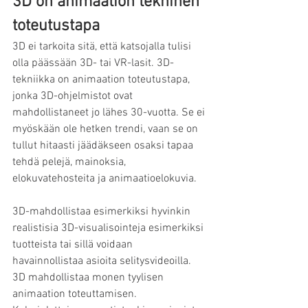
3D on animaation tekninen 
toteutustapa
3D ei tarkoita sitä, että katsojalla tulisi 
olla päässään 3D- tai VR-lasit. 3D-
tekniikka on animaation toteutustapa, 
jonka 3D-ohjelmistot ovat 
mahdollistaneet jo lähes 30-vuotta. Se ei 
myöskään ole hetken trendi, vaan se on 
tullut hitaasti jäädäkseen osaksi tapaa 
tehdä pelejä, mainoksia, 
elokuvatehosteita ja animaatioelokuvia. 
3D-mahdollistaa esimerkiksi hyvinkin 
realistisia 3D-visualisointeja esimerkiksi 
tuotteista tai sillä voidaan 
havainnollistaa asioita selitysvideoilla.  
3D mahdollistaa monen tyylisen 
animaation toteuttamisen. 