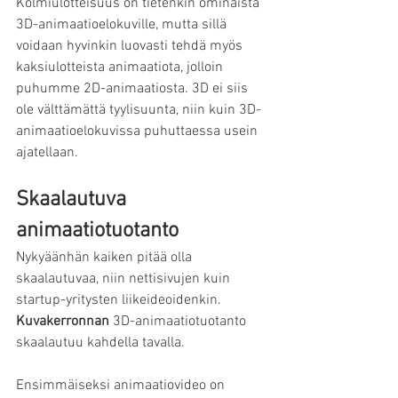
Kolmiulotteisuus on tietenkin ominaista 
3D-animaatioelokuville, mutta sillä 
voidaan hyvinkin luovasti tehdä myös 
kaksiulotteista animaatiota, jolloin 
puhumme 2D-animaatiosta. 3D ei siis 
ole välttämättä tyylisuunta, niin kuin 3D-
animaatioelokuvissa puhuttaessa usein 
ajatellaan. 
Skaalautuva 
animaatiotuotanto
Nykyäänhän kaiken pitää olla 
skaalautuvaa, niin nettisivujen kuin 
startup-yritysten liikeideoidenkin. 
Kuvakerronnan
 3D-animaatiotuotanto 
skaalautuu kahdella tavalla. 
Ensimmäiseksi animaatiovideo on 