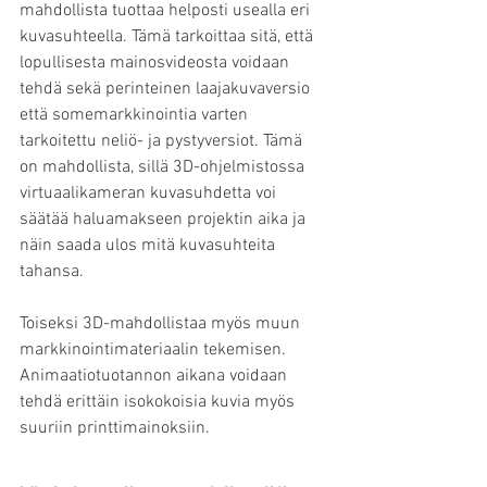
mahdollista tuottaa helposti usealla eri 
kuvasuhteella. Tämä tarkoittaa sitä, että 
lopullisesta mainosvideosta voidaan 
tehdä sekä perinteinen laajakuvaversio 
että somemarkkinointia varten 
tarkoitettu neliö- ja pystyversiot. Tämä 
on mahdollista, sillä 3D-ohjelmistossa 
virtuaalikameran kuvasuhdetta voi 
säätää haluamakseen projektin aika ja 
näin saada ulos mitä kuvasuhteita 
tahansa. 
Toiseksi 3D-mahdollistaa myös muun 
markkinointimateriaalin tekemisen. 
Animaatiotuotannon aikana voidaan 
tehdä erittäin isokokoisia kuvia myös 
suuriin printtimainoksiin.