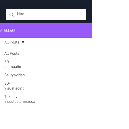
Artikkelit
All Posts
All Posts
3D-
animaatio
Selitysvideo
3D-
visualisointi
Tekoäly
videotuotannoissa