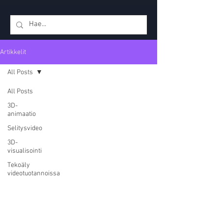
Artikkelit
All Posts
All Posts
3D-
animaatio
Selitysvideo
3D-
visualisointi
Tekoäly
videotuotannoissa