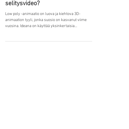
Mikä on animoitu low poly -
selitysvideo?
Low poly -animaatio on luova ja kiehtova 3D-
animaation tyyli, jonka suosio on kasvanut viime
vuosina. Ideana on käyttää yksinkertaisia...