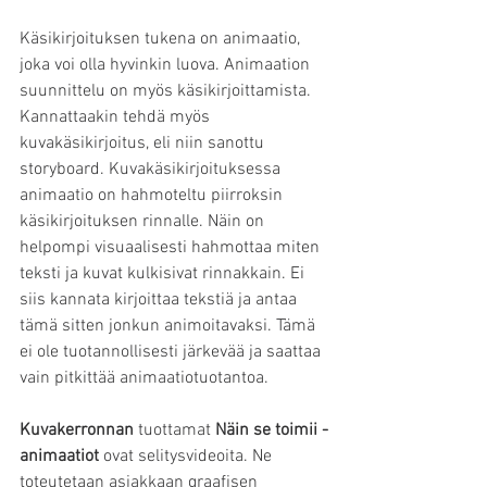
Käsikirjoituksen tukena on animaatio, 
joka voi olla hyvinkin luova. Animaation 
suunnittelu on myös käsikirjoittamista. 
Kannattaakin tehdä myös 
kuvakäsikirjoitus, eli niin sanottu 
storyboard. Kuvakäsikirjoituksessa 
animaatio on hahmoteltu piirroksin 
käsikirjoituksen rinnalle. Näin on 
helpompi visuaalisesti hahmottaa miten 
teksti ja kuvat kulkisivat rinnakkain. Ei 
siis kannata kirjoittaa tekstiä ja antaa 
tämä sitten jonkun animoitavaksi. Tämä 
ei ole tuotannollisesti järkevää ja saattaa 
vain pitkittää animaatiotuotantoa.  
Kuvakerronnan
 tuottamat 
Näin se toimii -
animaatiot
 ovat selitysvideoita. Ne 
toteutetaan asiakkaan graafisen 