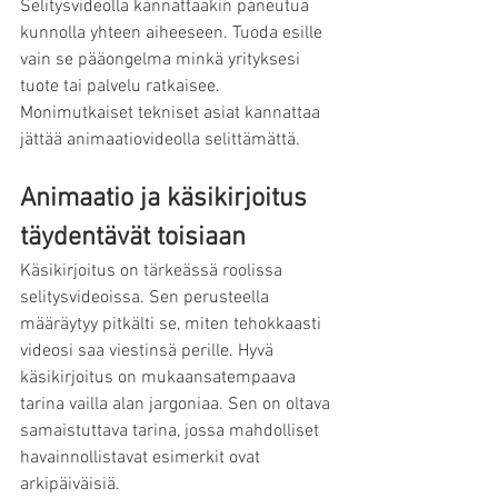
Selitysvideolla kannattaakin paneutua 
kunnolla yhteen aiheeseen. Tuoda esille 
vain se pääongelma minkä yrityksesi 
tuote tai palvelu ratkaisee. 
Monimutkaiset tekniset asiat kannattaa 
jättää animaatiovideolla selittämättä.
Animaatio ja käsikirjoitus 
täydentävät toisiaan
Käsikirjoitus on tärkeässä roolissa 
selitysvideoissa. Sen perusteella 
määräytyy pitkälti se, miten tehokkaasti 
videosi saa viestinsä perille. Hyvä 
käsikirjoitus on mukaansatempaava 
tarina vailla alan jargoniaa. Sen on oltava 
samaistuttava tarina, jossa mahdolliset 
havainnollistavat esimerkit ovat 
arkipäiväisiä. 