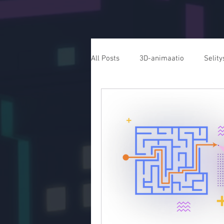
All Posts
3D-animaatio
Selity