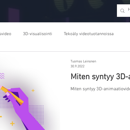
svideo
3D-visualisointi
Tekoäly videotuotannoissa
Tuomas Leinonen
30.9.2022
Miten syntyy 3D-
Miten syntyy 3D-animaatiovid