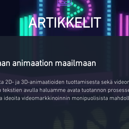
ARTIKKELIT
aan animaation maailmaan
ita 2D- ja 3D-animaatioiden tuottamisesta sekä vide
en tekstien avulla haluamme avata tuotannon prosesse
ta ideoita videomarkkinoinnin monipuolisista mahdoll