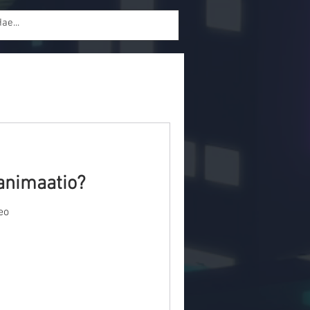
animaatio?
eo