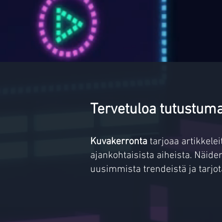
Tervetuloa tutustum
Kuvakerronta
tarjoaa artikkele
ajankohtaisista aiheista. Näid
uusimmista trendeistä ja tarjo